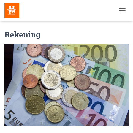
N
A
V
Rekening
I
G
A
T
I
E
W
I
S
S
E
L
E
N