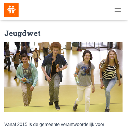
N
A
V
Jeugdwet
I
G
A
T
I
E
W
I
S
S
E
L
E
N
Vanaf 2015 is de gemeente verantwoordelijk voor